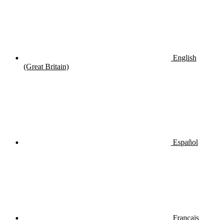
English
(Great Britain)
Español
Français