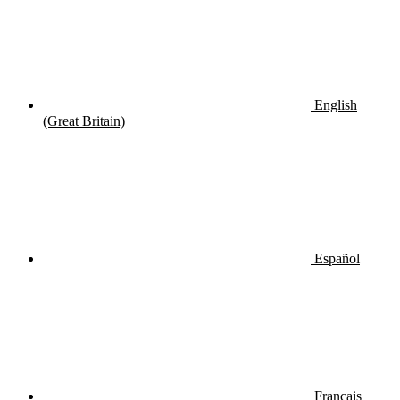
English
(Great Britain)
Español
Français