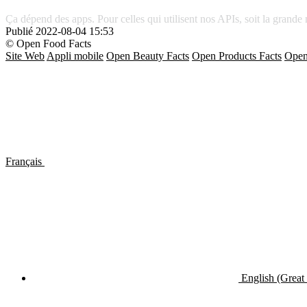
Ça dépend des apps. Pour celles qui utilisent nos APIs, soit la grande ma
Publié
2022-08-04 15:53
© Open Food Facts
Site Web
Appli mobile
Open Beauty Facts
Open Products Facts
Open
Français
English (Great 