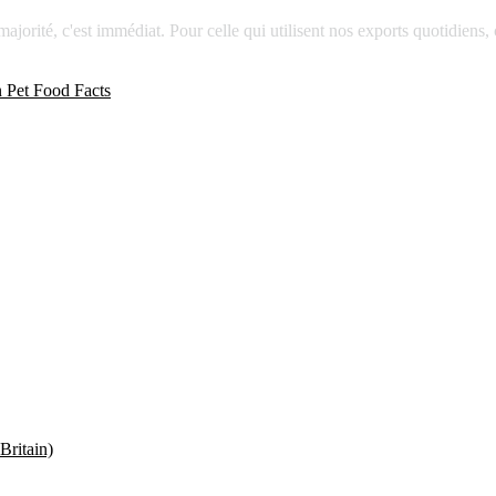
jorité, c'est immédiat. Pour celle qui utilisent nos exports quotidiens, c
 Pet Food Facts
Britain)