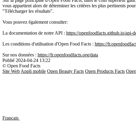
Sur la page principale d'Open Food Facts, dans le coin supérieur gauch
vous appartient alors de déterminer les critères les plus pertinents pou
"Télécharger les résultats".
Vous pouvez également consulter:
La documentation de notre API :
https://openfoodfacts.github.io/api-
Les conditions d'utilisation d'Open Food Facts :
https://fr.openfoodfac
Sur nos données :
https://fr.openfoodfacts.org/data
Publié
2024-04-24 13:22
© Open Food Facts
Site Web
Appli mobile
Open Beauty Facts
Open Products Facts
Open
Français