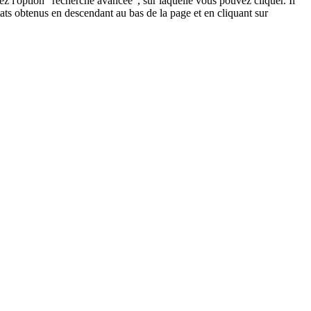
ez l'option "recherche avancée", sur laquelle vous pouvez cliquer. Il
ltats obtenus en descendant au bas de la page et en cliquant sur