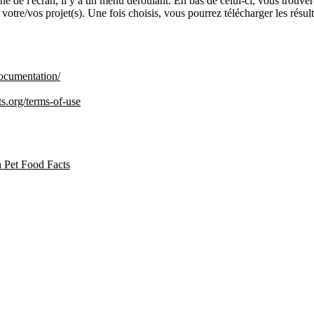
e de l'écran, il y a un menu déroulant. En bas de celui-ci, vous trouver
r votre/vos projet(s). Une fois choisis, vous pourrez télécharger les résu
documentation/
ts.org/terms-of-use
 Pet Food Facts