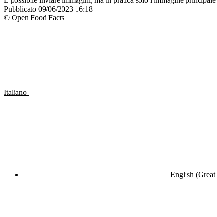
È possibile inviare immagini, ma in pratica solo l'immagine principale 
Pubblicato
09/06/2023 16:18
© Open Food Facts
Italiano
English (Great 