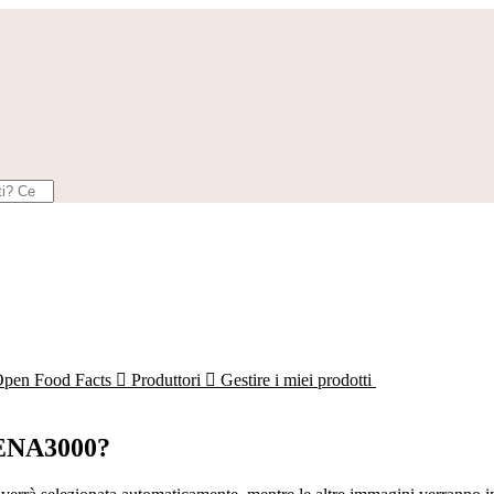
Open Food Facts

Produttori

Gestire i miei prodotti
GENA3000?