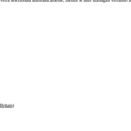
verrà selezionata automaticamente, mentre le altre immagini verranno invi
Britain)