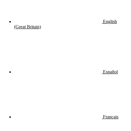
English
(Great Britain)
Español
Français