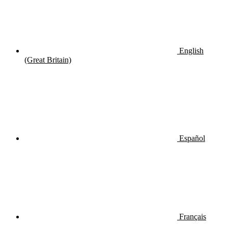
English
(Great Britain)
Español
Français