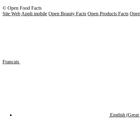
© Open Food Facts
Site Web
Appli mobile
Open Beauty Facts
Open Products Facts
Open
Français
English (Great 