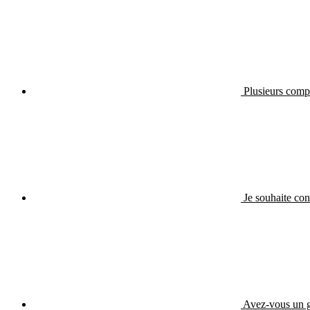
Plusieurs compt
Je souhaite co
Avez-vous un gu