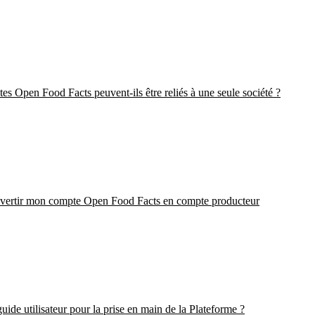
es Open Food Facts peuvent-ils être reliés à une seule société ?
nvertir mon compte Open Food Facts en compte producteur
ide utilisateur pour la prise en main de la Plateforme ?