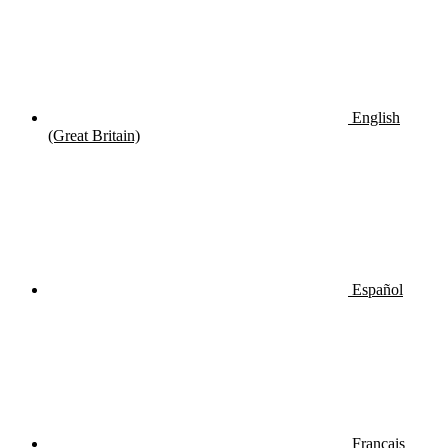
English
(Great Britain)
Español
Français