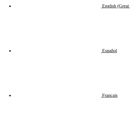
English (Great 
Español
Français