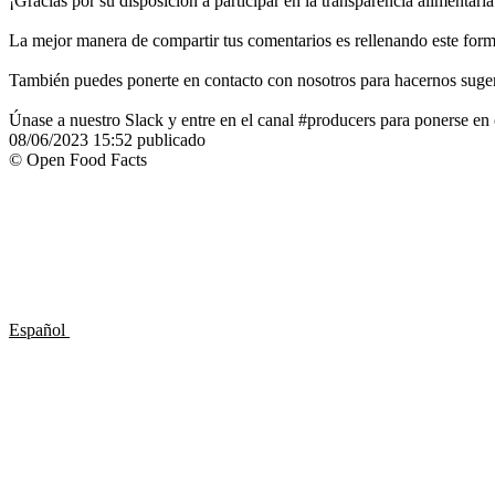
¡Gracias por su disposición a participar en la transparencia alimentaria
La mejor manera de compartir tus comentarios es rellenando este form
También puedes ponerte en contacto con nosotros para hacernos suger
Únase a nuestro Slack y entre en el canal #producers para ponerse en 
08/06/2023 15:52
publicado
© Open Food Facts
Español