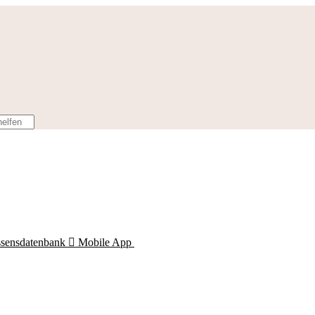
ssensdatenbank

Mobile App