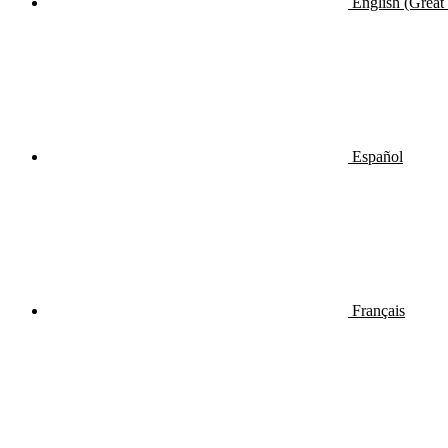
English (Great 
Español
Français